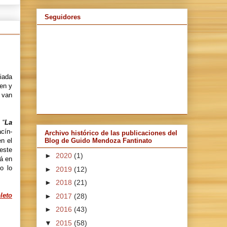
Seguidores
iada
en y
 van
 “
La
acín-
Archivo histórico de las publicaciones del
n el
Blog de Guido Mendoza Fantinato
 este
►
2020
(1)
rá en
o lo
►
2019
(12)
►
2018
(21)
leto
►
2017
(28)
►
2016
(43)
▼
2015
(58)