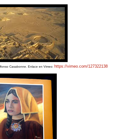
https://vimeo.com/127322138
o Alfonso Casabonne. Enlace en Vimeo: