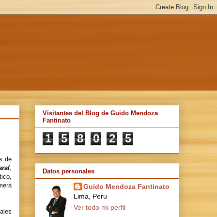
Visitantes del Blog de Guido Mendoza
Fantinato
1
5
8
0
2
5
s de
ral
,
Datos personales
ico,
mera
Guido Mendoza Fantinato
Lima, Peru
Ver todo mi perfil
ales