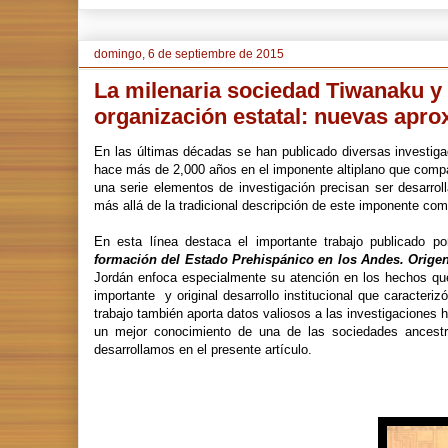
domingo, 6 de septiembre de 2015
La milenaria sociedad Tiwanaku y 
organización estatal: nuevas apr
En las últimas décadas se han publicado diversas investiga
hace más de 2,000 años en el imponente altiplano que compa
una serie elementos de investigación precisan ser desarro
más allá de la tradicional descripción de este imponente com
En esta línea destaca el importante trabajo publicado por 
formación del Estado Prehispánico en los Andes. Origen
Jordán enfoca especialmente su atención en los hechos q
importante y original desarrollo institucional que caracteri
trabajo también aporta datos valiosos a las investigaciones h
un mejor conocimiento de una de las sociedades ancestr
desarrollamos en el presente artículo.