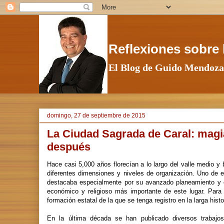
Reflexiones sobre l
El Blog de Guido Mendoza
domingo, 27 de septiembre de 2015
La Ciudad Sagrada de Caral: magia
después
Hace casi 5,000 años florecían a lo largo del valle medio 
diferentes dimensiones y niveles de organización. Uno de
destacaba especialmente por su avanzado planeamiento y co
económico y religioso más importante de este lugar. Para 
formación estatal de la que se tenga registro en la larga histo
En la última década se han publicado diversos trabajos