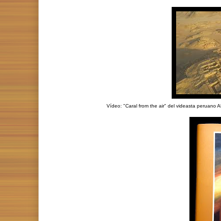
Vídeo: "Caral from the air" del videasta peruan