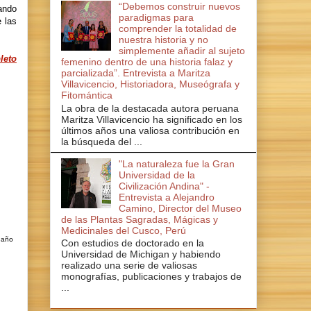
“Debemos construir nuevos
ando
paradigmas para
e las
comprender la totalidad de
nuestra historia y no
simplemente añadir al sujeto
leto
femenino dentro de una historia falaz y
parcializada”. Entrevista a Maritza
Villavicencio, Historiadora, Museógrafa y
Fitomántica
La obra de la destacada autora peruana
Maritza Villavicencio ha significado en los
últimos años una valiosa contribución en
la búsqueda del ...
"La naturaleza fue la Gran
Universidad de la
Civilización Andina" -
Entrevista a Alejandro
Camino, Director del Museo
de las Plantas Sagradas, Mágicas y
Medicinales del Cusco, Perú
 año
Con estudios de doctorado en la
Universidad de Michigan y habiendo
realizado una serie de valiosas
monografías, publicaciones y trabajos de
...