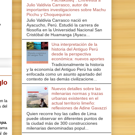
Pachakuteq". Entrevista a
Julio Valdivia Carrasco, autor de
importantes investigaciones sobre Machu
Picchu y Choquequirao
Julio Valdivia Carrasco nació en
a
Ayacucho, Perú. Estudió la carrera de
filosofía en la Universidad Nacional San
Cristóbal de Huamanga (Ayacu...
Una interpretación de la
historia del Antiguo Perú
desde la perspectiva
económica: nuevos aportes
Tradicionalmente la historia
y la economía del Antiguo Perú ha sido
enfocada como un asunto apartado del
contexto de las demás civilizacione...
glo
Nuevos detalles sobre las
milenarias normas y trazas
urbanas existentes en el
n la
actual territorio limeño:
a del
reflexiones de Adine Gavazzi
Quien recorre hoy las calles de Lima
puede observar en diferentes puntos de
mpa.
la ciudad más de 300 construcciones
milenarias denominadas popul...
grama
l de