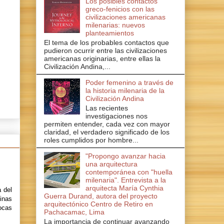
Los posibles contactos
greco-fenicios con las
civilizaciones americanas
milenarias: nuevos
planteamientos
El tema de los probables contactos que
pudieron ocurrir entre las civilizaciones
americanas originarias, entre ellas la
Civilización Andina,...
Poder femenino a través de
la historia milenaria de la
Civilización Andina
Las recientes
investigaciones nos
permiten entender, cada vez con mayor
claridad, el verdadero significado de los
roles cumplidos por hombre...
"Propongo avanzar hacia
una arquitectura
contemporánea con "huella
milenaria". Entrevista a la
arquitecta María Cynthia
a del
Guerra Durand, autora del proyecto
inas
arquitectónico Centro de Retiro en
pocas
Pachacamac, Lima
La importancia de continuar avanzando