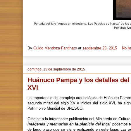
Portada del libro "Aguas en el desierto. Los Puquios de Nasca" de los 
Pontificia U
By
Guido Mendoza Fantinato
at
septiembre 25, 2015
No h
domingo, 13 de septiembre de 2015
Huánuco Pampa y los detalles del 
XVI
La importancia del complejo arqueológico de Huánuco Pampa,
segunda mitad del siglo XV e inicios del siglo XVI, ha sign
Patrimonio Mundial de UNESCO.
Gracias a la interesante publicación del Ministerio de Cultu
Imágenes y memorias en la planicie del Inca
” podemos to
de largo plazo que se viene realizando en este lugar. Las 