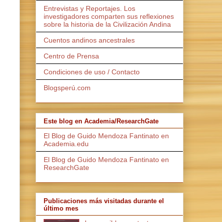
Entrevistas y Reportajes. Los
investigadores comparten sus reflexiones
sobre la historia de la Civilización Andina
Cuentos andinos ancestrales
Centro de Prensa
Condiciones de uso / Contacto
Blogsperú.com
Este blog en Academia/ResearchGate
El Blog de Guido Mendoza Fantinato en
Academia.edu
El Blog de Guido Mendoza Fantinato en
ResearchGate
Publicaciones más visitadas durante el
último mes