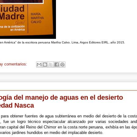
ón en América" de la escritora peruana Martha Calvo. Lima, Argos Editores EIRL, año 2015.
ay comentarios:
ogía del manejo de aguas en el desierto
iedad Nasca
d para obtener fuentes de agua subterránea en medio del desierto de la cost
 fue un logro técnico espectacular alcanzado por varias sociedades and
ran capital del Reino del Chimor en la costa norte peruana, exhibía en las é
varios jardines hundidos en medio del implacable desierto.