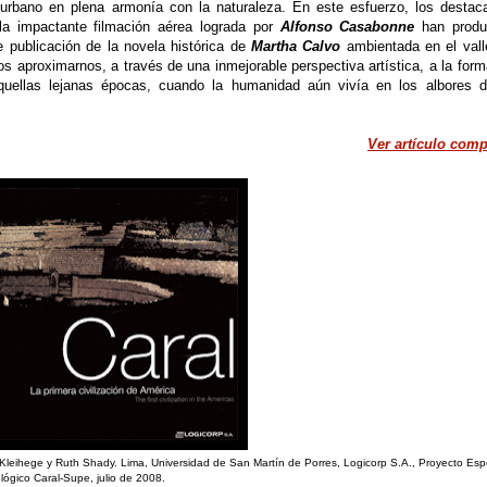
ño urbano en plena armonía con la naturaleza. En este esfuerzo, los destac
a impactante filmación aérea lograda por
Alfonso Casabonne
han produ
e publicación de la novela histórica de
Martha Calvo
ambientada en el vall
 aproximarnos, a través de una inmejorable perspectiva artística, a la form
aquellas lejanas épocas, cuando la humanidad aún vivía en los albores d
Ver artículo comp
er Kleihege y Ruth Shady. Lima, Universidad de San Martín de Porres, Logicorp S.A., Proyecto Esp
ógico Caral-Supe, julio de 2008.