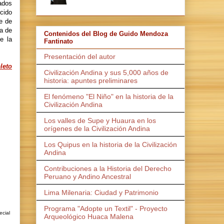
ados
cido
e de
a de
Contenidos del Blog de Guido Mendoza
e la
Fantinato
Presentación del autor
leto
Civilización Andina y sus 5,000 años de
historia: apuntes preliminares
El fenómeno "El Niño" en la historia de la
Civilización Andina
Los valles de Supe y Huaura en los
orígenes de la Civilización Andina
Los Quipus en la historia de la Civilización
Andina
Contribuciones a la Historia del Derecho
Peruano y Andino Ancestral
Lima Milenaria: Ciudad y Patrimonio
Programa "Adopte un Textil" - Proyecto
ecial
Arqueológico Huaca Malena