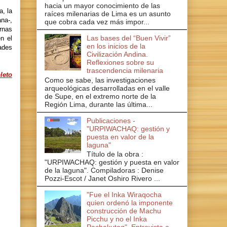
hacia un mayor conocimiento de las
a, la
raíces milenarias de Lima es un asunto
na-,
que cobra cada vez más impor...
rnas
Las bases del “Buen Vivir”
n el
en los inicios de la
ades
Civilización Andina.
Reflexiones sobre su
trascendencia milenaria
leto
Como se sabe, las investigaciones
arqueológicas desarrolladas en el valle
de Supe, en el extremo norte de la
Región Lima, durante las última...
Publicaciones -
"URPIWACHAQ: gestión y
puesta en valor de la
laguna"
Título de la obra :
"URPIWACHAQ: gestión y puesta en valor
de la laguna". Compiladoras : Denise
Pozzi-Escot / Janet Oshiro Rivero ...
"Fue el Inka Wiraqocha
quien ordenó la imponente
construcción de Machu
Picchu y no el Inka