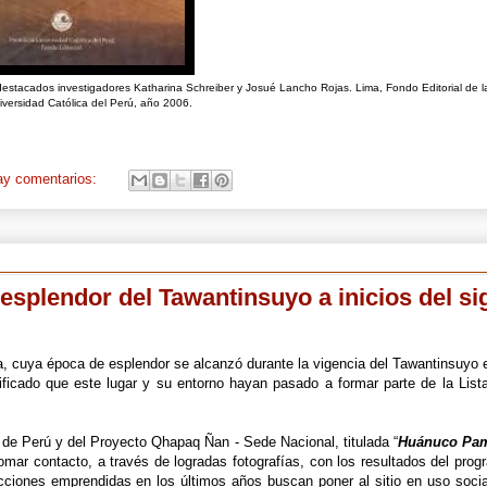
destacados investigadores Katharina Schreiber y Josué Lancho Rojas. Lima, Fondo Editorial de l
niversidad Católica del Perú, año 2006.
ay comentarios:
esplendor del Tawantinsuyo a inicios del si
 cuya época de esplendor se alcanzó durante la vigencia del Tawantinsuyo e
ificado que este lugar y su entorno hayan pasado a formar parte de la List
ra de Perú y del Proyecto Qhapaq Ñan - Sede Nacional, titulada “
Huánuco Pa
mar contacto, a través de logradas fotografías, con los resultados del pro
acciones emprendidas en los últimos años buscan poner al sitio en uso socia