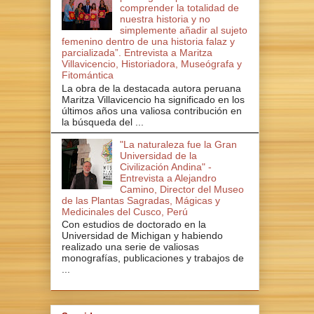
comprender la totalidad de
nuestra historia y no
simplemente añadir al sujeto
femenino dentro de una historia falaz y
parcializada”. Entrevista a Maritza
Villavicencio, Historiadora, Museógrafa y
Fitomántica
La obra de la destacada autora peruana
Maritza Villavicencio ha significado en los
últimos años una valiosa contribución en
la búsqueda del ...
"La naturaleza fue la Gran
Universidad de la
Civilización Andina" -
Entrevista a Alejandro
Camino, Director del Museo
de las Plantas Sagradas, Mágicas y
Medicinales del Cusco, Perú
Con estudios de doctorado en la
Universidad de Michigan y habiendo
realizado una serie de valiosas
monografías, publicaciones y trabajos de
...