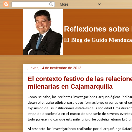
Reflexiones sobre l
El Blog de Guido Mendoza
jueves, 14 de noviembre de 2013
El contexto festivo de las relacion
milenarias en Cajamarquilla
Como se sabe, las recientes investigaciones arqueológicas indi
desarrollo, quizá atípico para otras formaciones urbanas en el c
expansión de las instituciones estatales de la sociedad Lima durante 
etapa de decadencia en el marco de una serie de severos eventos c
todo parece indicar que esta milenaria urbe costeña retomó la últim
Al respecto, las investigaciones realizadas por el arqueólogo Rafa