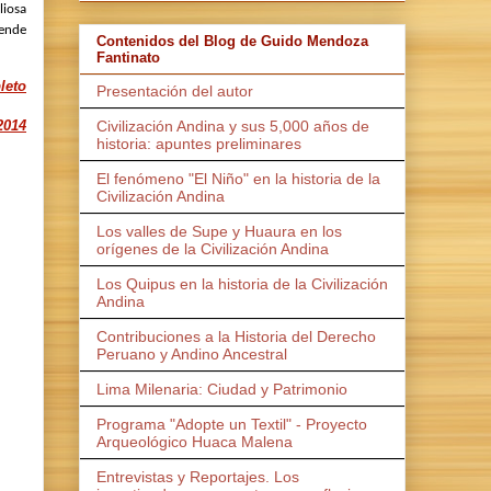
liosa
rende
Contenidos del Blog de Guido Mendoza
Fantinato
leto
Presentación del autor
2014
Civilización Andina y sus 5,000 años de
historia: apuntes preliminares
El fenómeno "El Niño" en la historia de la
Civilización Andina
Los valles de Supe y Huaura en los
orígenes de la Civilización Andina
Los Quipus en la historia de la Civilización
Andina
Contribuciones a la Historia del Derecho
Peruano y Andino Ancestral
Lima Milenaria: Ciudad y Patrimonio
Programa "Adopte un Textil" - Proyecto
Arqueológico Huaca Malena
Entrevistas y Reportajes. Los