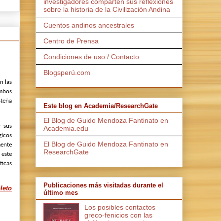
investigadores comparten sus reflexiones
sobre la historia de la Civilización Andina
Cuentos andinos ancestrales
Centro de Prensa
Condiciones de uso / Contacto
Blogsperú.com
n las
ambos
steña
Este blog en Academia/ResearchGate
El Blog de Guido Mendoza Fantinato en
y sus
Academia.edu
gicos
El Blog de Guido Mendoza Fantinato en
ente
ResearchGate
 este
ticas
Publicaciones más visitadas durante el
leto
último mes
Los posibles contactos
greco-fenicios con las