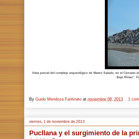
Vista parcial del complejo arqueológico de Mateo Salado, en el Cercado 
Bajo Rímac". F
By
Guido Mendoza Fantinato
at
noviembre 08, 2013
1 com
viernes, 1 de noviembre de 2013
Pucllana y el surgimiento de la pr