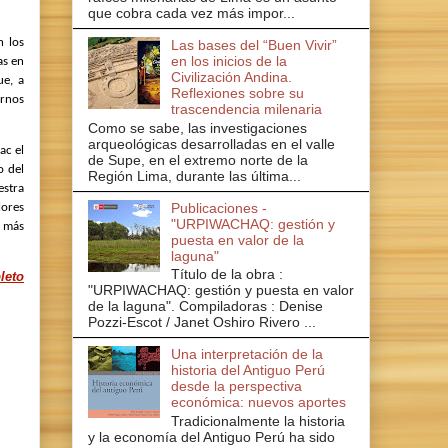
que cobra cada vez más impor...
n los
Las bases del “Buen Vivir”
en los inicios de la
as en
Civilización Andina.
ue, a
Reflexiones sobre su
ornos
trascendencia milenaria
Como se sabe, las investigaciones
arqueológicas desarrolladas en el valle
ac el
de Supe, en el extremo norte de la
o del
Región Lima, durante las última...
estra
Publicaciones -
lores
"URPIWACHAQ: gestión y
e más
puesta en valor de la
laguna"
Título de la obra :
leto
"URPIWACHAQ: gestión y puesta en valor
de la laguna". Compiladoras : Denise
Pozzi-Escot / Janet Oshiro Rivero ...
Una interpretación de la
historia del Antiguo Perú
desde la perspectiva
económica: nuevos aportes
Tradicionalmente la historia
y la economía del Antiguo Perú ha sido