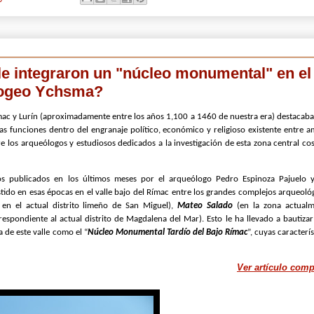
le integraron un "núcleo monumental" en el
apogeo Ychsma?
ímac y Lurín (aproximadamente entre los años 1,100 a 1460 de nuestra era) destacaba
as funciones dentro del engranaje político, económico y religioso existente entre 
tre los arqueólogos y estudiosos dedicados a la investigación de esta zona central co
ajos publicados en los últimos meses por el arqueólogo Pedro Espinoza Pajuelo 
ido en esas épocas en el valle bajo del Rímac entre los grandes complejos arqueoló
en el actual distrito limeño de San Miguel),
Mateo Salado
(en la zona actualm
rrespondiente al actual distrito de Magdalena del Mar). Esto le ha llevado a bautizar
 de este valle como el “
Núcleo Monumental Tardío del Bajo Rímac
”, cuyas caracterís
Ver artículo comp