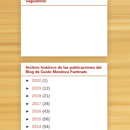
Seguidores
Archivo histórico de las publicaciones del
Blog de Guido Mendoza Fantinato
►
2020
(1)
►
2019
(12)
►
2018
(21)
►
2017
(28)
►
2016
(43)
►
2015
(58)
►
2014
(54)