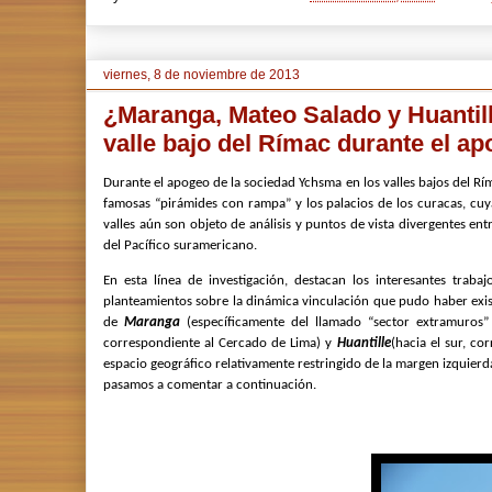
viernes, 8 de noviembre de 2013
¿Maranga, Mateo Salado y Huantil
valle bajo del Rímac durante el 
Durante el apogeo de la sociedad Ychsma en los valles bajos del R
famosas “pirámides con rampa” y los palacios de los curacas, cuy
valles aún son objeto de análisis y puntos de vista divergentes en
del Pacífico suramericano.
En esta línea de investigación, destacan los interesantes trab
planteamientos sobre la dinámica vinculación que pudo haber exist
de
Maranga
(específicamente del llamado “sector extramuros” 
correspondiente al Cercado de Lima) y
Huantille
(hacia el sur, co
espacio geográfico relativamente restringido de la margen izquierda
pasamos a comentar a continuación.