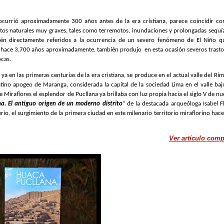
currió aproximadamente 300 años antes de la era cristiana, parece coincidir co
ntos naturales muy graves, tales como terremotos, inundaciones y prolongadas sequí
tén directamente referidos a la ocurrencia de un severo fenómeno de El Niño q
as hace 3,700 años aproximadamente, también produjo
en esta ocasión severos trast
ocas
.
a en las primeras centurias de la era cristiana, se produce en el actual valle del Rím
tino apogeo de Maranga, considerada la capital de la sociedad Lima en el valle baj
e Miraflores el esplendor de Pucllana ya brillaba con luz propia hacia el siglo V de nu
a. El antiguo origen de un moderno distrito
”
de la destacada arqueóloga Isabel F
terio, el surgimiento de la primera ciudad en este milenario territorio miraflorino hac
Ver artículo comp