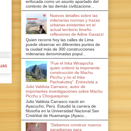
enfocada como un asunto apartado del
contexto de las demás civilizacione...
Nuevos detalles sobre las
milenarias normas y trazas
urbanas existentes en el
actual territorio limeño:
reflexiones de Adine Gavazzi
Quien recorre hoy las calles de Lima
puede observar en diferentes puntos de
la ciudad más de 300 construcciones
milenarias denominadas popul...
"Fue el Inka Wiraqocha
guas
quien ordenó la imponente
construcción de Machu
Picchu y no el Inka
Pachakuteq". Entrevista a
Julio Valdivia Carrasco, autor de
importantes investigaciones sobre Machu
Picchu y Choquequirao
Julio Valdivia Carrasco nació en
Ayacucho, Perú. Estudió la carrera de
filosofía en la Universidad Nacional San
Cristóbal de Huamanga (Ayacu...
“Debemos construir nuevos
paradigmas para