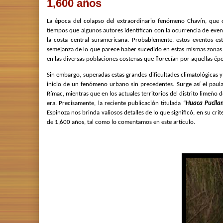
1,600 años
La época del colapso del extraordinario fenómeno Chavín, que o
tiempos que algunos autores identifican con la ocurrencia de eve
la costa central suramericana
. Probablemente, estos eventos es
semejanza de lo que parece haber sucedido en estas mismas zon
en las diversas poblaciones costeñas que florecían por aquellas ép
Sin embargo, superadas estas grandes dificultades climatológicas y y
inicio de un fenómeno urbano sin precedentes. Surge así el paula
Rímac, mientras que en los actuales territorios del distrito limeño d
era. Precisamente, la reciente publicación titulada “
Huaca Pucllan
Espinoza nos brinda valiosos detalles de lo que significó, en su cri
de 1,600 años, tal como lo comentamos en este artículo.