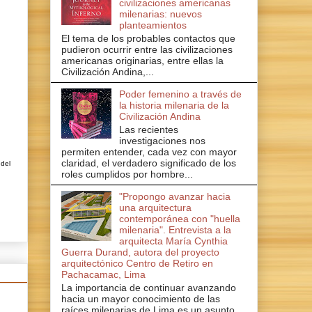
civilizaciones americanas
milenarias: nuevos
planteamientos
El tema de los probables contactos que
pudieron ocurrir entre las civilizaciones
americanas originarias, entre ellas la
Civilización Andina,...
Poder femenino a través de
la historia milenaria de la
Civilización Andina
Las recientes
investigaciones nos
permiten entender, cada vez con mayor
claridad, el verdadero significado de los
 del
roles cumplidos por hombre...
"Propongo avanzar hacia
una arquitectura
contemporánea con "huella
milenaria". Entrevista a la
arquitecta María Cynthia
Guerra Durand, autora del proyecto
arquitectónico Centro de Retiro en
Pachacamac, Lima
La importancia de continuar avanzando
hacia un mayor conocimiento de las
raíces milenarias de Lima es un asunto