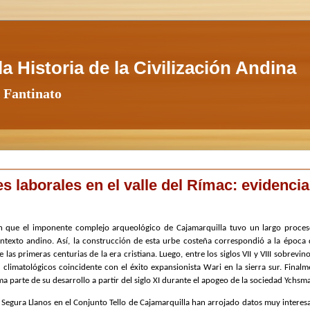
a Historia de la Civilización Andina
 Fantinato
es laborales en el valle del Rímac: evidenci
can que el imponente complejo arqueológico de Cajamarquilla tuvo un largo proce
ontexto andino. Así, la construcción de esta urbe costeña correspondió a la época 
las primeras centurias de la era cristiana. Luego, entre los siglos VII y VIII sobrevin
limatológicos coincidente con el éxito expansionista Wari en la sierra sur. Finalm
a parte de su desarrollo a partir del siglo XI durante el apogeo de la sociedad Ychsma
el Segura Llanos en el Conjunto Tello de Cajamarquilla han arrojado datos muy interes