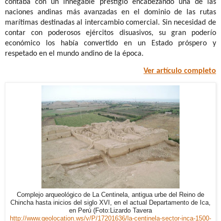
contaba con un innegable prestigio encabezando una de las
naciones andinas más avanzadas en el dominio de las rutas
marítimas destinadas al intercambio comercial. Sin necesidad de
contar con poderosos ejércitos disuasivos, su gran poderío
económico los había convertido en un Estado próspero y
respetado en el mundo andino de la época.
Ver artículo completo
Complejo arqueológico de La Centinela, antigua urbe del Reino de
Chincha hasta inicios del siglo XVI, en el actual Departamento de Ica,
en Perú (Foto:Lizardo Tavera
http://www.geolocation.ws/v/P/17201636/la-centinela-sector-inca-1500-