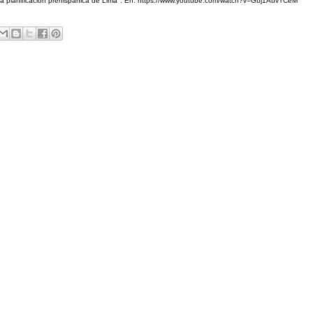
La planificación prehispánica de Lima". En: https://www.youtube.com/watch?v=Gbj1AuvTCeM