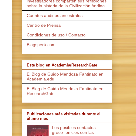
investigadores comparten sus reflexiones
sobre la historia de la Civilización Andina
Cuentos andinos ancestrales
Centro de Prensa
Condiciones de uso / Contacto
Blogsperú.com
Este blog en Academia/ResearchGate
El Blog de Guido Mendoza Fantinato en
Academia.edu
El Blog de Guido Mendoza Fantinato en
ResearchGate
Publicaciones más visitadas durante el
último mes
Los posibles contactos
greco-fenicios con las