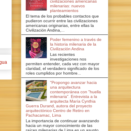
civilizaciones americanas
milenarias: nuevos
planteamientos
El tema de los probables contactos que
pudieron ocurrir entre las civilizaciones
americanas originarias, entre ellas la
Civilización Andina,...
Poder femenino a través de
la historia milenaria de la
Civilización Andina
Las recientes
investigaciones nos
igua
permiten entender, cada vez con mayor
claridad, el verdadero significado de los
roles cumplidos por hombre...
"Propongo avanzar hacia
una arquitectura
contemporánea con "huella
milenaria". Entrevista a la
arquitecta María Cynthia
Guerra Durand, autora del proyecto
arquitectónico Centro de Retiro en
Pachacamac, Lima
La importancia de continuar avanzando
hacia un mayor conocimiento de las
raíces milenarias de Lima es un asunto