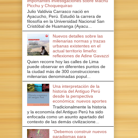
importantes investigaciones sobre Machu
Picchu y Choquequirao
Julio Valdivia Carrasco nació en
Ayacucho, Perú. Estudió la carrera de
filosofía en la Universidad Nacional San
Cristóbal de Huamanga (Ayacu...
Nuevos detalles sobre las
milenarias normas y trazas
urbanas existentes en el
actual territorio limeño:
reflexiones de Adine Gavazzi
Quien recorre hoy las calles de Lima
puede observar en diferentes puntos de
la ciudad más de 300 construcciones
milenarias denominadas popul...
Una interpretación de la
historia del Antiguo Perú
desde la perspectiva
económica: nuevos aportes
Tradicionalmente la historia
y la economía del Antiguo Perú ha sido
enfocada como un asunto apartado del
contexto de las demás civilizacione...
“Debemos construir nuevos
paradigmas para