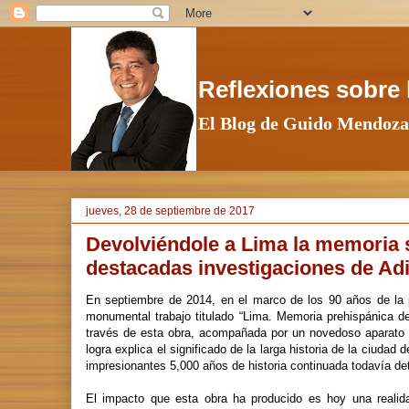
Reflexiones sobre l
El Blog de Guido Mendoza
jueves, 28 de septiembre de 2017
Devolviéndole a Lima la memoria s
destacadas investigaciones de Ad
En septiembre de 2014, en el marco de los 90 años de la 
monumental trabajo titulado “Lima. Memoria prehispánica de 
través de esta obra, acompañada por un novedoso aparato ic
logra explica el significado de la larga historia de la ciud
impresionantes 5,000 años de historia continuada todavía de
El impacto que esta obra ha producido es hoy una realida