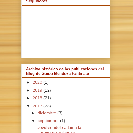
Seguidores
Archivo histórico de las publicaciones del
Blog de Guido Mendoza Fantinato
►
2020
(1)
►
2019
(12)
►
2018
(21)
▼
2017
(28)
►
diciembre
(3)
▼
septiembre
(1)
Devolviéndole a Lima la
memoria sobre su