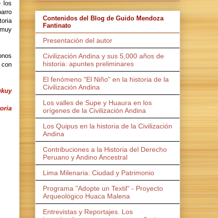
 los
barro
Contenidos del Blog de Guido Mendoza
toria
Fantinato
e muy
Presentación del autor
Civilización Andina y sus 5,000 años de
onos
historia: apuntes preliminares
o con
El fenómeno "El Niño" en la historia de la
Civilización Andina
ukuy
Los valles de Supe y Huaura en los
oria
orígenes de la Civilización Andina
Los Quipus en la historia de la Civilización
Andina
Contribuciones a la Historia del Derecho
Peruano y Andino Ancestral
Lima Milenaria: Ciudad y Patrimonio
Programa "Adopte un Textil" - Proyecto
Arqueológico Huaca Malena
Entrevistas y Reportajes. Los