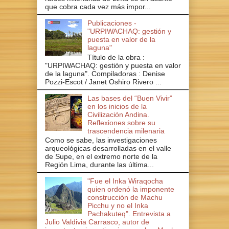
que cobra cada vez más impor...
Publicaciones -
"URPIWACHAQ: gestión y
puesta en valor de la
laguna"
Título de la obra :
"URPIWACHAQ: gestión y puesta en valor
de la laguna". Compiladoras : Denise
Pozzi-Escot / Janet Oshiro Rivero ...
Las bases del “Buen Vivir”
en los inicios de la
Civilización Andina.
Reflexiones sobre su
trascendencia milenaria
Como se sabe, las investigaciones
arqueológicas desarrolladas en el valle
de Supe, en el extremo norte de la
Región Lima, durante las última...
"Fue el Inka Wiraqocha
quien ordenó la imponente
construcción de Machu
Picchu y no el Inka
Pachakuteq". Entrevista a
Julio Valdivia Carrasco, autor de