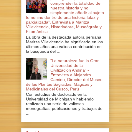
comprender la totalidad de
nuestra historia y no
simplemente añadir al sujeto
femenino dentro de una historia falaz y
parcializada”. Entrevista a Maritza
Villavicencio, Historiadora, Museógrafa y
Fitomántica
La obra de la destacada autora peruana
Maritza Villavicencio ha significado en los
últimos años una valiosa contribución en
la búsqueda del ...
"La naturaleza fue la Gran
Universidad de la
Civilización Andina" -
Entrevista a Alejandro
Camino, Director del Museo
de las Plantas Sagradas, Mágicas y
Medicinales del Cusco, Perú
Con estudios de doctorado en la
Universidad de Michigan y habiendo
realizado una serie de valiosas
monografías, publicaciones y trabajos de
...