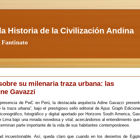
a Historia de la Civilización Andina
 Fantinato
obre su milenaria traza urbana: las
ine Gavazzi
presencia de PwC en Perú, la destacada arquitecta Adine Gavazzi present
la traza urbana”, bajo el prestigioso sello editorial de Apus Graph Edicion
onográfico, fotográfico y digital aportado por Horizons South America, Gav
ad de Lima bajo una mirada novedosa y vital, acercándonos al entendimiento qu
terminan parte importante de la vida de sus habitantes contemporáneos.
d incuestionable. Así, queda claro que cuando en los desiertos de Egipt