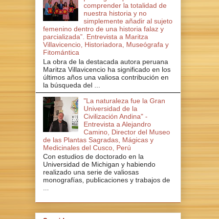
comprender la totalidad de
nuestra historia y no
simplemente añadir al sujeto
femenino dentro de una historia falaz y
parcializada”. Entrevista a Maritza
Villavicencio, Historiadora, Museógrafa y
Fitomántica
La obra de la destacada autora peruana
Maritza Villavicencio ha significado en los
últimos años una valiosa contribución en
la búsqueda del ...
"La naturaleza fue la Gran
Universidad de la
Civilización Andina" -
Entrevista a Alejandro
Camino, Director del Museo
de las Plantas Sagradas, Mágicas y
Medicinales del Cusco, Perú
Con estudios de doctorado en la
Universidad de Michigan y habiendo
realizado una serie de valiosas
monografías, publicaciones y trabajos de
...