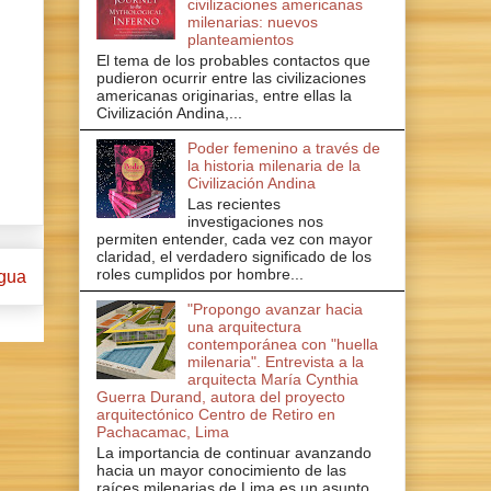
civilizaciones americanas
milenarias: nuevos
planteamientos
El tema de los probables contactos que
pudieron ocurrir entre las civilizaciones
americanas originarias, entre ellas la
Civilización Andina,...
Poder femenino a través de
la historia milenaria de la
Civilización Andina
Las recientes
investigaciones nos
permiten entender, cada vez con mayor
claridad, el verdadero significado de los
roles cumplidos por hombre...
igua
"Propongo avanzar hacia
una arquitectura
contemporánea con "huella
milenaria". Entrevista a la
arquitecta María Cynthia
Guerra Durand, autora del proyecto
arquitectónico Centro de Retiro en
Pachacamac, Lima
La importancia de continuar avanzando
hacia un mayor conocimiento de las
raíces milenarias de Lima es un asunto