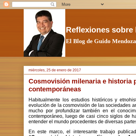
Reflexiones sobre l
El Blog de Guido Mendoza
miércoles, 25 de enero de 2017
Cosmovisión milenaria e historia 
contemporáneas
Habitualmente los estudios históricos y etnohi
evolución de la cosmovisión de las sociedades an
mucho por profundizar también en el conocim
contemporáneo, luego de casi cinco siglos de hab
entender el mundo procedentes de diversas partes
En este marco, el interesante trabajo publicad