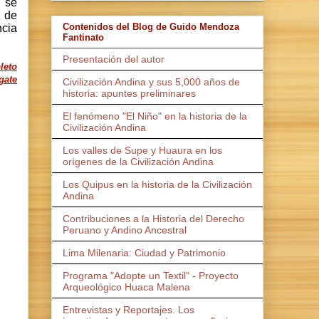
e se
o de
Contenidos del Blog de Guido Mendoza
cia
Fantinato
Presentación del autor
leto
gate
Civilización Andina y sus 5,000 años de
historia: apuntes preliminares
El fenómeno "El Niño" en la historia de la
Civilización Andina
Los valles de Supe y Huaura en los
orígenes de la Civilización Andina
Los Quipus en la historia de la Civilización
Andina
Contribuciones a la Historia del Derecho
Peruano y Andino Ancestral
Lima Milenaria: Ciudad y Patrimonio
Programa "Adopte un Textil" - Proyecto
Arqueológico Huaca Malena
Entrevistas y Reportajes. Los