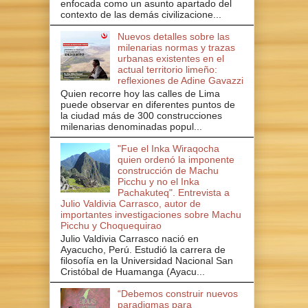
enfocada como un asunto apartado del
contexto de las demás civilizacione...
Nuevos detalles sobre las
milenarias normas y trazas
urbanas existentes en el
actual territorio limeño:
reflexiones de Adine Gavazzi
Quien recorre hoy las calles de Lima
puede observar en diferentes puntos de
la ciudad más de 300 construcciones
milenarias denominadas popul...
"Fue el Inka Wiraqocha
quien ordenó la imponente
construcción de Machu
Picchu y no el Inka
Pachakuteq". Entrevista a
Julio Valdivia Carrasco, autor de
importantes investigaciones sobre Machu
Picchu y Choquequirao
Julio Valdivia Carrasco nació en
Ayacucho, Perú. Estudió la carrera de
filosofía en la Universidad Nacional San
Cristóbal de Huamanga (Ayacu...
“Debemos construir nuevos
paradigmas para