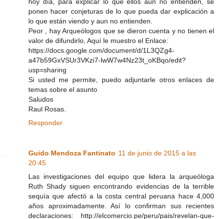
hoy día, para explicar lo que ellos aun no entienden, se
ponen hacer conjeturas de lo que pueda dar explicación a
lo que están viendo y aun no entienden.
Peor , hay Arqueólogos que se dieron cuenta y no tienen el
valor de difundirlo, Aquí le muestro el Enlace:
https://docs.google.com/document/d/1L3QZg4-
a47b59GxVSUr3VKzi7-lwW7w4Nz23t_oKBqo/edit?
usp=sharing
Si usted me permite, puedo adjuntarle otros enlaces de
temas sobre el asunto
Saludos
Raul Rosas.
Responder
Guido Mendoza Fantinato
11 de junio de 2015 a las
20:45
Las investigaciones del equipo que lidera la arqueóloga
Ruth Shady siguen encontrando evidencias de la terrible
sequía que afectó a la costa central peruana hace 4,000
años aproximadamente. Así lo confirman sus recientes
declaraciones: http://elcomercio.pe/peru/pais/revelan-que-