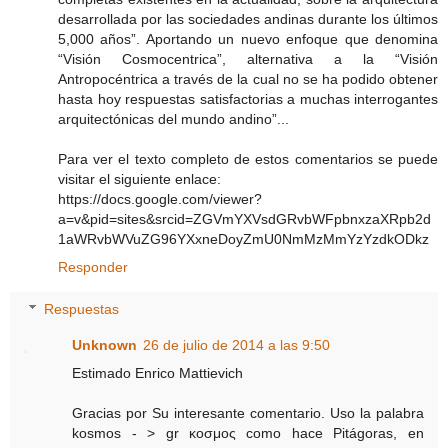
desarrollada por las sociedades andinas durante los últimos
5,000 años”. Aportando un nuevo enfoque que denomina
“Visión Cosmocentrica”, alternativa a la “Visión
Antropocéntrica a través de la cual no se ha podido obtener
hasta hoy respuestas satisfactorias a muchas interrogantes
arquitectónicas del mundo andino”...
Para ver el texto completo de estos comentarios se puede
visitar el siguiente enlace:
https://docs.google.com/viewer?
a=v&pid=sites&srcid=ZGVmYXVsdGRvbWFpbnxzaXRpb2d
1aWRvbWVuZG96YXxneDoyZmU0NmMzMmYzYzdkODkz
Responder
Respuestas
Unknown
26 de julio de 2014 a las 9:50
Estimado Enrico Mattievich
Gracias por Su interesante comentario. Uso la palabra
kosmos - > gr κοσμος como hace Pitágoras, en