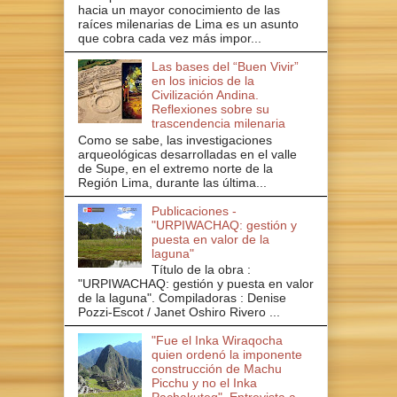
hacia un mayor conocimiento de las
raíces milenarias de Lima es un asunto
que cobra cada vez más impor...
Las bases del “Buen Vivir”
en los inicios de la
Civilización Andina.
Reflexiones sobre su
trascendencia milenaria
Como se sabe, las investigaciones
arqueológicas desarrolladas en el valle
de Supe, en el extremo norte de la
Región Lima, durante las última...
Publicaciones -
"URPIWACHAQ: gestión y
puesta en valor de la
laguna"
Título de la obra :
"URPIWACHAQ: gestión y puesta en valor
de la laguna". Compiladoras : Denise
Pozzi-Escot / Janet Oshiro Rivero ...
"Fue el Inka Wiraqocha
quien ordenó la imponente
construcción de Machu
Picchu y no el Inka