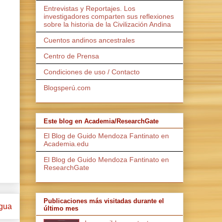
Entrevistas y Reportajes. Los
investigadores comparten sus reflexiones
sobre la historia de la Civilización Andina
Cuentos andinos ancestrales
Centro de Prensa
Condiciones de uso / Contacto
Blogsperú.com
Este blog en Academia/ResearchGate
El Blog de Guido Mendoza Fantinato en
Academia.edu
El Blog de Guido Mendoza Fantinato en
ResearchGate
Publicaciones más visitadas durante el
igua
último mes