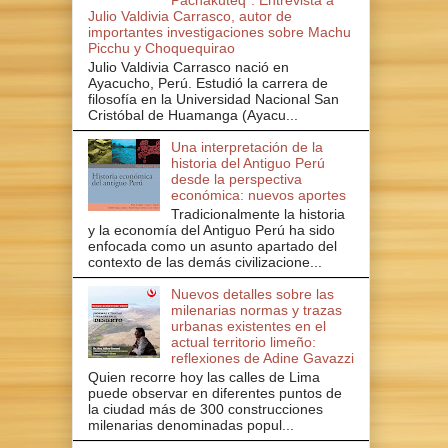
Pachakuteq". Entrevista a
Julio Valdivia Carrasco, autor de
importantes investigaciones sobre Machu
Picchu y Choquequirao
Julio Valdivia Carrasco nació en
Ayacucho, Perú. Estudió la carrera de
filosofía en la Universidad Nacional San
Cristóbal de Huamanga (Ayacu...
Una interpretación de la
historia del Antiguo Perú
desde la perspectiva
económica: nuevos aportes
Tradicionalmente la historia
y la economía del Antiguo Perú ha sido
enfocada como un asunto apartado del
contexto de las demás civilizacione...
Nuevos detalles sobre las
milenarias normas y trazas
urbanas existentes en el
actual territorio limeño:
reflexiones de Adine Gavazzi
Quien recorre hoy las calles de Lima
puede observar en diferentes puntos de
la ciudad más de 300 construcciones
milenarias denominadas popul...