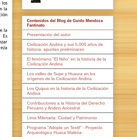
 los
n la
ción
Contenidos del Blog de Guido Mendoza
Fantinato
e la
Presentación del autor
Es
nzar
Civilización Andina y sus 5,000 años de
reza
historia: apuntes preliminares
El fenómeno "El Niño" en la historia de la
Civilización Andina
Los valles de Supe y Huaura en los
orígenes de la Civilización Andina
Los Quipus en la historia de la Civilización
Andina
Contribuciones a la Historia del Derecho
Peruano y Andino Ancestral
Lima Milenaria: Ciudad y Patrimonio
Programa "Adopte un Textil" - Proyecto
Arqueológico Huaca Malena