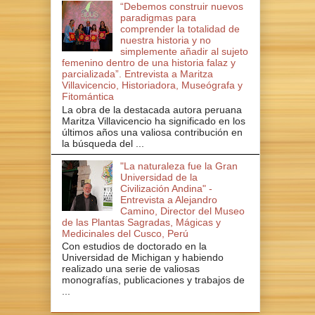
“Debemos construir nuevos
paradigmas para
comprender la totalidad de
nuestra historia y no
simplemente añadir al sujeto
femenino dentro de una historia falaz y
parcializada”. Entrevista a Maritza
Villavicencio, Historiadora, Museógrafa y
Fitomántica
La obra de la destacada autora peruana
Maritza Villavicencio ha significado en los
últimos años una valiosa contribución en
la búsqueda del ...
"La naturaleza fue la Gran
Universidad de la
Civilización Andina" -
Entrevista a Alejandro
Camino, Director del Museo
de las Plantas Sagradas, Mágicas y
Medicinales del Cusco, Perú
Con estudios de doctorado en la
Universidad de Michigan y habiendo
realizado una serie de valiosas
monografías, publicaciones y trabajos de
...