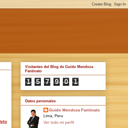
Visitantes del Blog de Guido Mendoza
Fantinato
1
5
7
9
0
1
Datos personales
Guido Mendoza Fantinato
Lima, Peru
leto
Ver todo mi perfil